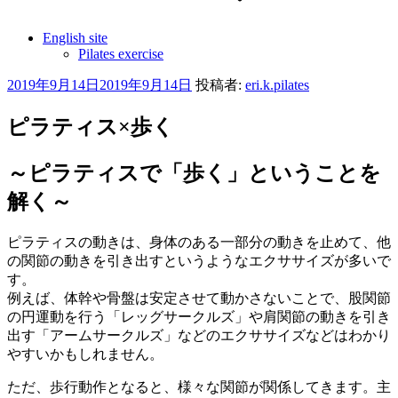
English site
Pilates exercise
投
2019年9月14日
2019年9月14日
投稿者:
eri.k.pilates
稿
日:
ピラティス×歩く
～ピラティスで「歩く」ということを
解く～
ピラティスの動きは、身体のある一部分の動きを止めて、他
の関節の動きを引き出すというようなエクササイズが多いで
す。
例えば、体幹や骨盤は安定させて動かさないことで、股関節
の円運動を行う「レッグサークルズ」や肩関節の動きを引き
出す「アームサークルズ」などのエクササイズなどはわかり
やすいかもしれません。
ただ、歩行動作となると、様々な関節が関係してきます。主