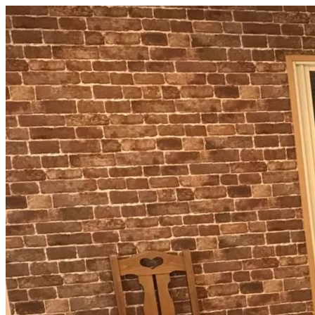
コ
ン
テ
ン
ツ
へ
ス
キ
ッ
プ