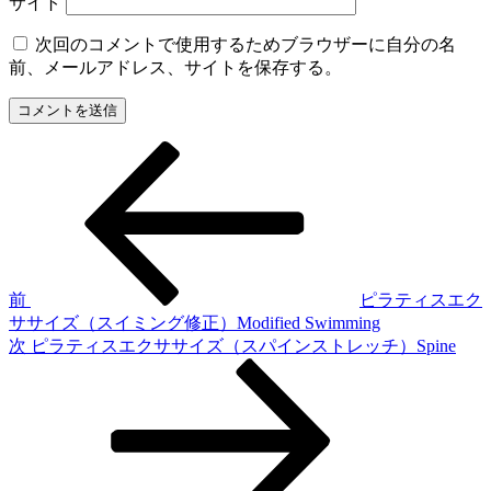
サイト
次回のコメントで使用するためブラウザーに自分の名
前、メールアドレス、サイトを保存する。
前
投
の
稿
投
稿
ナ
ビ
ゲ
前
ピラティスエク
ササイズ（スイミング修正）Modified Swimming
ー
次
次
ピラティスエクササイズ（スパインストレッチ）Spine
シ
の
投
ョ
稿
ン