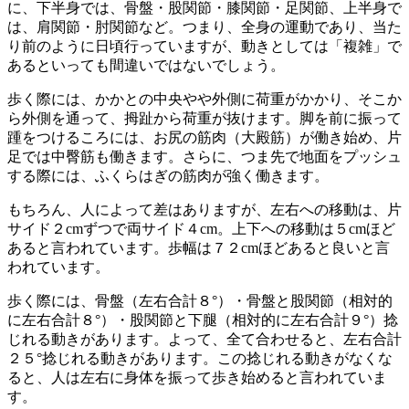
に、下半身では、骨盤・股関節・膝関節・足関節、上半身で
は、肩関節・肘関節など。つまり、全身の運動であり、当た
り前のように日頃行っていますが、動きとしては「複雑」で
あるといっても間違いではないでしょう。
歩く際には、かかとの中央やや外側に荷重がかかり、そこか
ら外側を通って、拇趾から荷重が抜けます。脚を前に振って
踵をつけるころには、お尻の筋肉（大殿筋）が働き始め、片
足では中臀筋も働きます。さらに、つま先で地面をプッシュ
する際には、ふくらはぎの筋肉が強く働きます。
もちろん、人によって差はありますが、左右への移動は、片
サイド２cmずつで両サイド４cm。上下への移動は５cmほど
あると言われています。歩幅は７２cmほどあると良いと言
われています。
歩く際には、骨盤（左右合計８°）・骨盤と股関節（相対的
に左右合計８°）・股関節と下腿（相対的に左右合計９°）捻
じれる動きがあります。よって、全て合わせると、左右合計
２５°捻じれる動きがあります。この捻じれる動きがなくな
ると、人は左右に身体を振って歩き始めると言われていま
す。