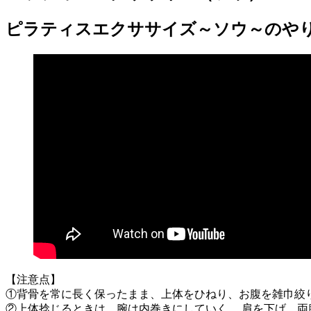
ピラティスエクササイズ～ソウ～のや
【注意点】
①背骨を常に長く保ったまま、上体をひねり、お腹を雑巾絞
②上体捻じるときは、腕は内巻きにしていく。 肩を下げ、