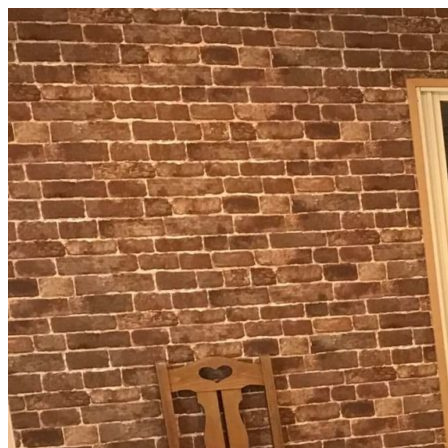
コ
ン
テ
ン
ツ
へ
ス
キ
ッ
プ