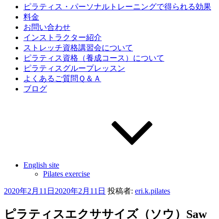
ピラティス・パーソナルトレーニングで得られる効果
料金
お問い合わせ
インストラクター紹介
ストレッチ資格講習会について
ピラティス資格（養成コース）について
ピラティスグループレッスン
よくあるご質問Ｑ＆Ａ
ブログ
English site
Pilates exercise
投
2020年2月11日
2020年2月11日
投稿者:
eri.k.pilates
稿
日:
ピラティスエクササイズ（ソウ）Saw