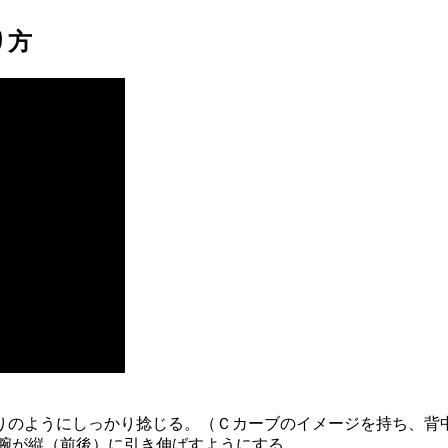
り方
りのようにしっかり捻じる。（Ｃカーブのイメージを持ち、背
両腕が縦（前後）に引き伸ばすようにする。