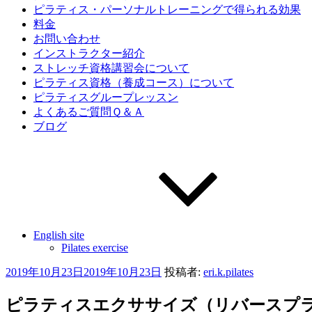
ピラティス・パーソナルトレーニングで得られる効果
料金
お問い合わせ
インストラクター紹介
ストレッチ資格講習会について
ピラティス資格（養成コース）について
ピラティスグループレッスン
よくあるご質問Ｑ＆Ａ
ブログ
English site
Pilates exercise
投
2019年10月23日
2019年10月23日
投稿者:
eri.k.pilates
稿
日:
ピラティスエクササイズ（リバースプランク）R