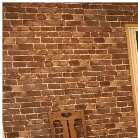
コ
ン
テ
ン
ツ
へ
ス
キ
ッ
プ