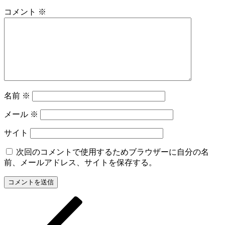
コメント
※
名前
※
メール
※
サイト
次回のコメントで使用するためブラウザーに自分の名
前、メールアドレス、サイトを保存する。
前
投
の
稿
投