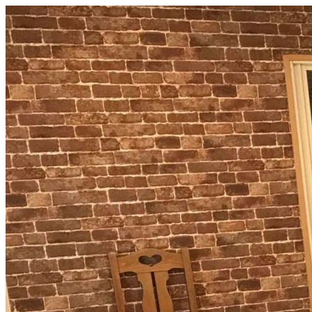
コ
ン
テ
ン
ツ
へ
ス
キ
ッ
プ