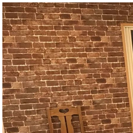
コ
ン
テ
ン
ツ
へ
ス
キ
ッ
プ