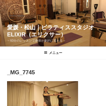
コ
ン
テ
ン
ツ
愛媛・松山｜ピラティススタジオ
へ
ELIXIR（エリクサー）
ス
～60分のレッスンで身体が劇的に変わる～
キ
ッ
メニュー
プ
_MG_7745