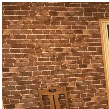
コ
ン
テ
ン
ツ
へ
ス
キ
ッ
プ