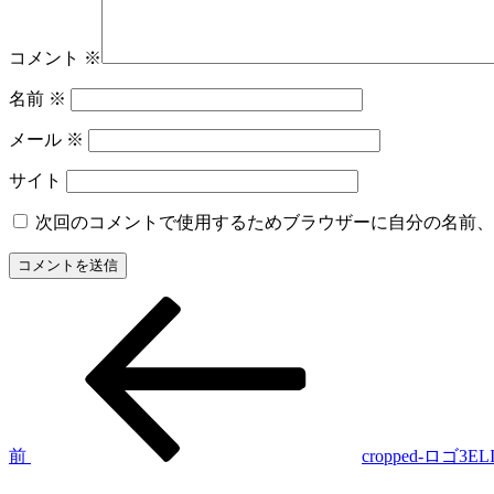
コメント
※
名前
※
メール
※
サイト
次回のコメントで使用するためブラウザーに自分の名前、
前
投
の
稿
投
稿
ナ
ビ
ゲ
前
cropped-ロゴ3ELI
ー