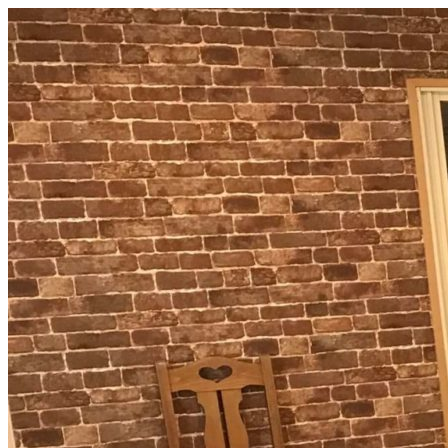
コ
ン
テ
ン
ツ
へ
ス
キ
ッ
プ