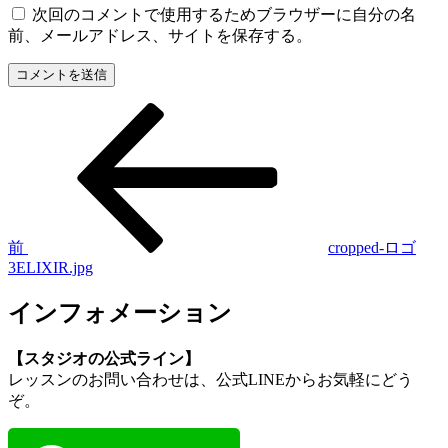
次回のコメントで使用するためブラウザーに自分の名
前、メールアドレス、サイトを保存する。
前
投
の
稿
投
稿
ナ
ビ
ゲ
前
cropped-ロゴ
3ELIXIR.jpg
ー
シ
インフォメーション
ョ
【スタジオの公式ライン】
ン
レッスンのお問い合わせは、公式LINEからお気軽にどう
ぞ。